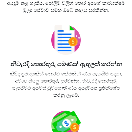
අයදුම් කළ හැකිය. පෝලිම් වලින් තොර අපගේ කාර්යක්ෂම
මූල්‍ය සේවාව සමඟ ඔබේ කාලය සුරකින්න.
නිවැරදි තොරතුරු පමණක් ඇතුලත් කරන්න
කිසිදු ප්‍රමාදයකින් තොරව ඉක්මනින් ණය සැකසීම සඳහා,
අවශ්‍ය සියලු තොරතුරු පුරවන්න. නිවැරදි තොරතුරු
සැපයීමට අසමත් වුවහොත් ණය අයදුම්පත ප්‍රතික්ශේප
කරනු ලැබේ.