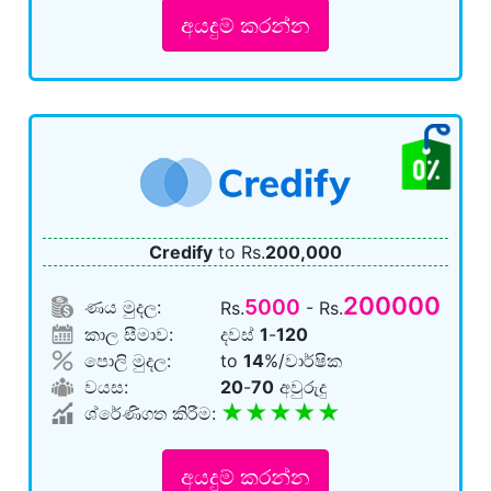
අයදුම් කරන්න
Credify
to Rs.
200,000
200000
5000
ණය මුදල:
Rs.
- Rs.
කාල සීමාව:
දවස්
1
-
120
පොලි මුදල:
to
14
%/වාර්ෂික
වයස:
20
-
70
අවුරුදු
★★★★★
ශ්රේණිගත කිරීම:
අයදුම් කරන්න