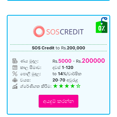
SOS Credit
to Rs.
200,000
200000
5000
ණය මුදල:
Rs.
- Rs.
කාල සීමාව:
දවස්
1
-
120
පොලි මුදල:
to
14
%/වාර්ෂික
වයස:
20
-
70
අවුරුදු
★★★★☆
ශ්රේණිගත කිරීම:
අයදුම් කරන්න