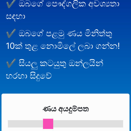
✔
ඔබගේ පෞද්ගලික අවශ්‍යතා
සඳහා
✔
ඔබගේ පළමු ණය මිනිත්තු
10ක් තුළ නොමිලේ ලබා ගන්න!
✔
සියලු කටයුතු ඔන්ලයින්
හරහා සිදුවේ
ණය අයදුම්පත