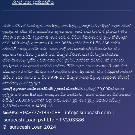
රහස්යතා ප්‍රතිපත්තිය
අභිරුචිකරණය කළ ණය.
මූල්‍ය හදිසි අවස්ථාවකදී
සෑම පාරිභෝගිකයෙකුටම අනන්‍ය අවශ්‍යතා ඇති බව
ඉසුරු කෑෂ් ණය තේරුම් ගනී. ඔබට වඩාත් ගැලපෙන
මෙම වෙබ් අඩවියේ ඇති තොරතුරු තොරතුරු දැනගැනීමේ අරමුණු සඳහා පමණි.
ණය විකල්පය අභිරුචිකරණය කිරීමට සහ තෝරා
ඉසුරුකාෂ් ණය ණය සපයන්නෙකු නොවන අතර තමන්ගේම ගිණුමෙන් ණය
ගැනීමට අපි ඔබට ඉඩ දෙන්නේ එබැවිනි.
නිකුත් නොකරයි. ඉසුරුකාෂ් ණය සේවාව විවිධාංගීකරණය වූ මූල්‍ය නිෂ්පාදන,
සාධාරණ පොලී අනුපාත.
අපගේ පොලී අනුපාත
අවම APR පොලී අනුපාතය 0% සහ 365% දක්වා දින 91 සිට 366 දක්වා
නම්‍යශීලී ආපසු ගෙවීම සමඟ තත්‍ය කාලීනව සත්‍යාපිත/විශ්වාසවන්ත ණය
මසකට 1.50% සිට 2.25% දක්වා පරාසයක පවතින
දෙන්නන් ඇගයීමට උපකාරී වේ. සියලුම නිර්දේශයන් විශ්ලේෂණාත්මක
අතර අපගේ හිමිකාර ආකෘතියේ ඔබේ ණය ලකුණු
පර්යේෂණවල ප්‍රතිඵල වන අතර ඒවා ප්‍රවර්ධනාත්මක ස්වභාවයක් නොවේ.
සමඟ සෘජුව සම්බන්ධ වේ. ඔබේ ණය ලකුණු වැඩි
ඉසුරුකාෂ් ණය අපගේ සේවාව භාවිතා කිරීම සඳහා අය නොකෙරේ. එක් එක්
වන තරමට ඔබේ පොලී අනුපාතය අඩු වේ.
ණය සඳහා නිශ්චිත පිරිවැය තනි අයදුම්පත මත රඳා පවතී. ණය ගිවිසුමක් අත්සන්
කිරීමට පෙර ඔබට සෑම විටම APR සහ සියලුම ගාස්තු පිළිබඳ සම්පූර්ණ නිවැරදි
නම්‍යශීලී භාවිතය.
Isuru Cash ක්ෂණික මුදල් ණය
තොරතුරු ලැබෙනු ඇත.
මඟින් ඔබට නියමිත වේලාවට ගෙවීම් කරන තාක්,
පොලී අනුපාත ගණනය කිරීමේ උදාහරණයක්:
ඔබ රුපියල් 20,000ක් සඳහා
නැවත නැවත මුදල් ආපසු ගැනීමට සහ ඔබට අවශ්‍ය
ඉල්ලුම් කර මාස 6ක් පුරා ආපසු ගෙවීම තෝරන්න, ඔබේ මාසික ගෙවීම මසකට
ඕනෑම දෙයක් සඳහා මුදල් භාවිතා කිරීමට ඉඩ සලසයි.
රුපියල් 5,000ක් පමණක් වනු ඇත, ඔබේ මුළු ණය මුදල මසකට රුපියල්
2,383ක් (අප්‍රේල් = 143%) වේ.
ණය ඉතිහාසයක් අවශ්‍ය නොවේ.
ඔබට ණය
සබඳතා:
+94-777-186-088 | info@isurucash.com |
ඉතිහාසයක් නොමැති වුවද, Isuru Cash ඔබට හදිසි
Isurucash Loan pvt Ltd - PV203386
මුදල් ලබා දිය හැක.
© Isurucash Loan 2024
ඉක්මන් තීරණ ක්‍රියාවලිය.
අපගේ ඉක්මන් මාර්ගගත