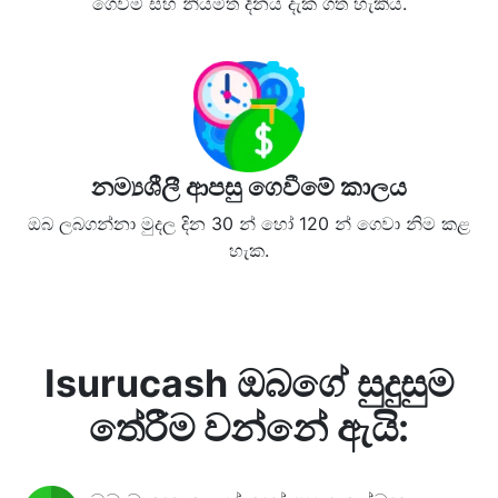
ගෙවීම් සහ නියමිත දිනය දැක ගත හැකිය.
නම්‍යශීලී ආපසු ගෙවීමේ කාලය
ඔබ ලබගන්නා මුදල දින 30 න් හෝ 120 න් ගෙවා නිම කළ
හැක.
Isurucash ඔබගේ සුදුසුම
තේරීම වන්නේ ඇයි: