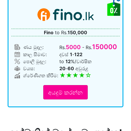
Fino
to Rs.
150,000
150000
5000
ණය මුදල:
Rs.
- Rs.
කාල සීමාව:
දවස්
1
-
122
පොලි මුදල:
to
12
%/වාර්ෂික
වයස:
20
-
60
අවුරුදු
★★★★☆
ශ්රේණිගත කිරීම:
අයදුම් කරන්න