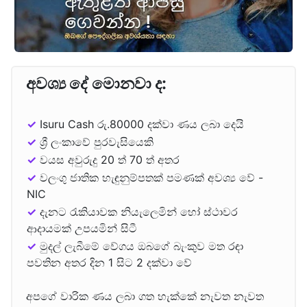
අවශ්‍ය දේ මොනවා ද:
✓
Isuru Cash රු.80000 දක්වා ණය ලබා දෙයි
✓
ශ්‍රී ලංකාවේ පුරවැසියෙකි
✓
වයස අවුරුදු 20 ත් 70 ත් අතර
✓
වලංගු ජාතික හැඳුනුම්පතක් පමණක් අවශ්‍ය වේ -
NIC
✓
දැනට රැකියාවක නියැලෙමින් හෝ ස්ථාවර
ආදායමක් උපයමින් සිටී
✓
මුදල් ලැබීමේ වේගය ඔබගේ බැංකුව මත රඳා
පවතින අතර දින 1 සිට 2 දක්වා වේ
අපගේ වාරික ණය ලබා ගත හැක්කේ නැවත නැවත