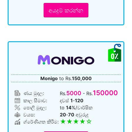
අයදුම් කරන්න
Monigo
to Rs.
150,000
150000
5000
ණය මුදල:
Rs.
- Rs.
කාල සීමාව:
දවස්
1
-
120
පොලි මුදල:
to
14
%/වාර්ෂික
වයස:
20
-
70
අවුරුදු
★★★★☆
ශ්රේණිගත කිරීම: