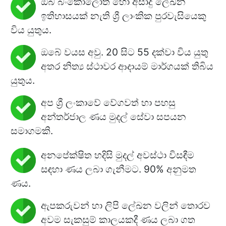
ඔබ බංකොලොත් හෝ අසාදු ලේඛන
ඉතිහාසයක් නැති ශ්‍රී ලාංකික පුරවැසියෙකු
විය යුතුය.
ඔබේ වයස අවු. 20 සිට 55 දක්වා විය යුතු
අතර නිත්‍ය ස්ථාවර ආදායම් මාර්ගයක් තිබිය
යුතුය.
අප ශ්‍රී ලංකාවේ වේගවත් හා පහසු
අන්තර්ජාල ණය මුදල් සේවා සපයන
සමාගමකි.
අනපේක්ෂිත හදිසි මුදල් අවස්ථා විසඳීම
සඳහා ණය ලබා ගැනීමට. 90% අනුමත
ණය.
ඇපකරුවන් හා ලිපි ලේඛන වලින් තොර​ව
අවම සැකසුම් කාලයකදී ණය ලබා ගත