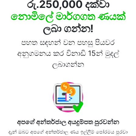
රු.250,000 දක්වා
නොමිලේ මාර්ගගත ණයක්
ලබා ගන්න!
පහත සඳහන් වන පහසු පියවර
අනුගමනය කර විනාඩි 15න් මුදල්
ලබාගන්න
අපගේ අන්තර්ජාල අයදුම්පත පුරවන්න
දැන් ඔබට අපගේ අන්තර්ජාල ණය ඉල්ලීම් පෝරමය පුරවා