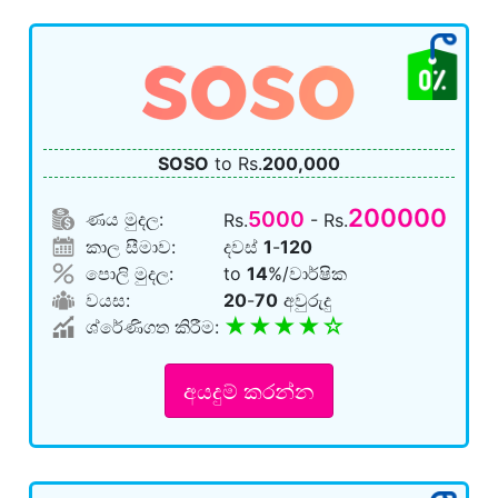
SOSO
to Rs.
200,000
200000
5000
ණය මුදල:
Rs.
- Rs.
කාල සීමාව:
දවස්
1
-
120
පොලි මුදල:
to
14
%/වාර්ෂික
වයස:
20
-
70
අවුරුදු
★★★★☆
ශ්රේණිගත කිරීම:
අයදුම් කරන්න