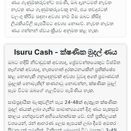
ණය ගැණුම්කරුවන්ට පමණි, ඔබ දැනටමත් නැවත
නැවත ණය ගැණුම්කරුවෙකු නම්, එය තවදුරටත්
වලංගු කිරීම සඳහා අවශ්‍ය නම් මිස ඔබට කිසිදු
ලියකියවිලි සැපයීමට අවශ්‍ය නොවේ. නැවත නැවත
ණය ගන්නන් ස්වයංක්‍රීයව අනුමත කළ හැක.
Isuru Cash - ක්ෂණික මුදල් ණය
ඔබට හදිසි නිවාඩුවක් අවශ්‍යද, ප්‍රේමවන්තයෙකුට විස්මිත
තෑග්ගක් අවශ්‍යද, නැතහොත් දුරකථනයකින් ප්‍රතික්ෂේප
කළ නොහැකි ගනුදෙනුවක් අවශ්‍ය වුවද අතේ ප්‍රමාණවත්
මුදලක් නොමැතිද? කණගාටු නොවන්න, ක්ෂණික මුදල්
සෑම විටම ඔබගේ ගැලවීමට පැමිණිය හැක.
සාම්ප්‍රදායික බැංකුවලින් පැය 24-48ක් ඇතුළත ක්ෂණික
මුදල් ණයක් ලබා ගැනීම සාමාන්‍යයෙන් දිගු ණය සැකසුම්
කාලය හේතුවෙන් අභියෝගාත්මක වේ. එහි ප්‍රතිඵලයක්
වශයෙන්, රන් ආභරණ ලෙස ඇපයක් ලබා දීමේ අමතර
පීඩනයක් සමඟින්, මිනිසුන් බොහෝ විට මසකට 3-4%