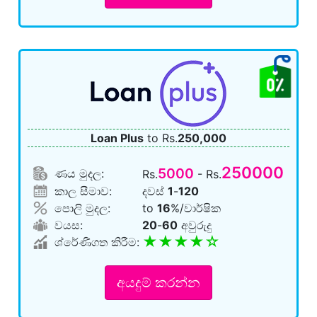
Loan Plus
to Rs.
250,000
250000
5000
ණය මුදල:
Rs.
- Rs.
කාල සීමාව:
දවස්
1
-
120
පොලි මුදල:
to
16
%/වාර්ෂික
වයස:
20
-
60
අවුරුදු
★★★★☆
ශ්රේණිගත කිරීම:
අයදුම් කරන්න