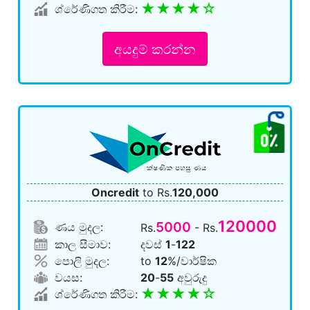
★★★★☆
ශ්රේණිගත කිරීම:
අයදුම් කරන්න
Oncredit
to Rs.
120,000
120000
5000
ණය මුදල:
Rs.
- Rs.
කාල සීමාව:
දවස්
1
-
122
පොලි මුදල:
to
12
%/වාර්ෂික
වයස:
20
-
55
අවුරුදු
★★★★☆
ශ්රේණිගත කිරීම: