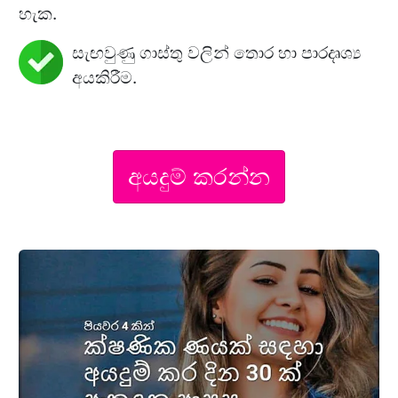
හැක.
සැඟවුණු ගාස්තු වලින් තොර හා පාරදෘශ්‍ය
අයකිරීම.
අයදුම් කරන්න