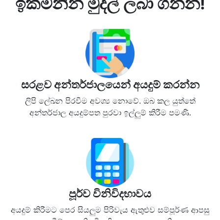
ඉක්මනින් මුදල් ලබා ගන්න!
සරළව අන්තර්ජාලයෙන් අයදුම් කරන්න
ලිපි ලේඛන පිරවීම අවශ්‍ය නොවේ. ඔබ කල යුත්තේ
අන්තර්ජාල අයදුම්පත පුරවා ඉල්ලුම් කිරීම පමණි.
පූර්ව විනිවිදභාවය
අයදුම් කිරීමට පෙර සියලුම පිරිවැය ඇතුළුව සම්පූර්ණ ආපසු