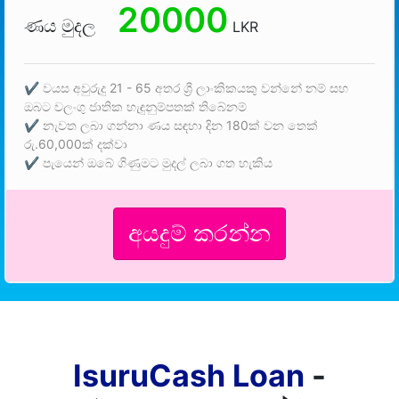
20000
ණය මුදල
LKR
✔ වයස අවුරුදු 21 - 65 අතර ශ්‍රී ලාංකිකයකු වන්නේ නම් සහ
ඔබට වලංගු ජාතික හැඳුනුම්පතක් තිබේනම්
✔ නැවත ලබා ගන්නා ණය සඳහා දින 180ක් වන තෙක්
රු.60,000ක් දක්වා
✔ පැයෙන් ඔබේ ගිණුමට මුදල් ලබා ගත හැකිය
අයදුම් කරන්න
IsuruCash Loan
-