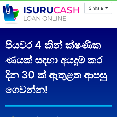
Select your lan
Sinhala
පියවර 4 කින් ක්ෂණික
ණයක් සඳහා අයදුම් කර
දින 30 ක් ඇතුළත ආපසු
ගෙවන්න!