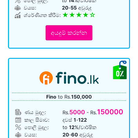
පොලි මුදල:
to
14
%/වාර්ෂික
වයස:
20
-
55
අවුරුදු
★★★★☆
ශ්රේණිගත කිරීම:
අයදුම් කරන්න
Fino
to Rs.
150,000
150000
5000
ණය මුදල:
Rs.
- Rs.
කාල සීමාව:
දවස්
1
-
122
පොලි මුදල:
to
12
%/වාර්ෂික
වයස:
20
-
60
අවුරුදු