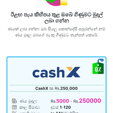
ඊළඟ පැය කිහිපය තුළ ඔබේ ගිණුමට මුදල්
ලබා ගන්න
ණයක් ලබා ගන්න: ඔබ සියලු කොන්දේසි සපුරන්නේ නම්
ණය මුදල ඔබගේ බැංකු ගිණුමට තැන්පත් කෙරේ.
CashX
to Rs.
250,000
250000
5000
ණය මුදල:
Rs.
- Rs.
කාල සීමාව:
දවස්
1
-
120